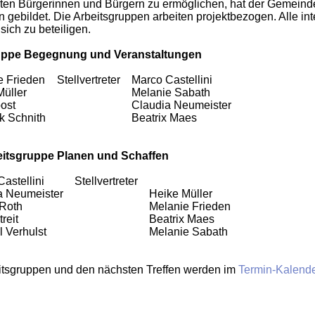
erten Bürgerinnen und Bürgern zu ermöglichen, hat der Gemeind
gebildet. Die Arbeitsgruppen arbeiten projektbezogen. Alle int
sich zu beteiligen.
uppe Begegnung und Veranstaltungen
ie Frieden
Stellvertreter
Marco Castellini
 Müller
Melanie Sabath
Roost
Claudia Neumeister
ik Schnith
Beatrix Maes
itsgruppe Planen und Schaffen
Castellini
Stellvertreter
ia Neumeister
Heike Müller
n Roth
Melanie Frieden
treit
Beatrix Maes
 Verhulst
Melanie Sabath
eitsgruppen und den nächsten Treffen werden im
Termin-Kalend