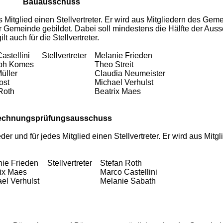
Bauausschuss
 Mitglied einen Stellvertreter. Er wird aus Mitgliedern des Gem
 Gemeinde gebildet. Dabei soll mindestens die Hälfte der Auss
 auch für die Stellvertreter.
Castellini
Stellvertreter
Melanie Frieden
toph Komes
Theo Streit
Müller
Claudia Neumeister
oost
Michael Verhulst
 Roth
Beatrix Maes
echnungsprüfungsausschuss
 und für jedes Mitglied einen Stellvertreter. Er wird aus Mitgl
nie Frieden
Stellvertreter
Stefan Roth
rix Maes
Marco Castellini
ael Verhulst
Melanie Sabath