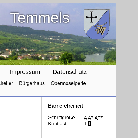
Temmels
Impressum
Datenschutz
heller
Bürgerhaus
Obermoselperle
Barrierefreiheit
+
++
Schriftgröße
A
A
A
Kontrast
T
T