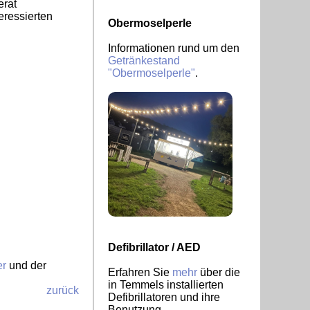
erat
eressierten
Obermoselperle
Informationen rund um den
Getränkestand
"Obermoselperle"
.
Defibrillator / AED
er
und der
Erfahren Sie
mehr
über die
in Temmels installierten
zurück
Defibrillatoren und ihre
Benutzung.