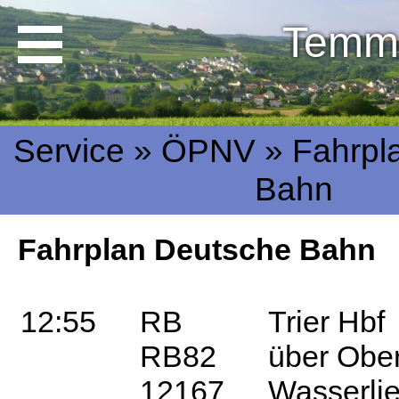
Temm
Service » ÖPNV » Fahrpl
Bahn
Fahrplan Deutsche Bahn
12:55
RB
Trier Hbf
RB82
über Oberb
12167
Wasserlie