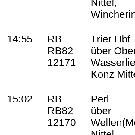
Nittel,
Winche
14:55
RB
Trier Hbf
RB82
über Oberb
12171
Wasserlie
Konz Mi
15:02
RB
Perl
RB82
über
12170
Wellen(Mo
Nittel,