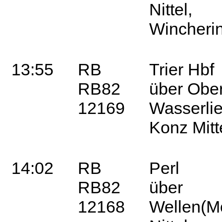
Nittel,
Winche
13:55
RB
Trier Hbf
RB82
über Oberb
12169
Wasserlie
Konz Mi
14:02
RB
Perl
RB82
über
12168
Wellen(Mo