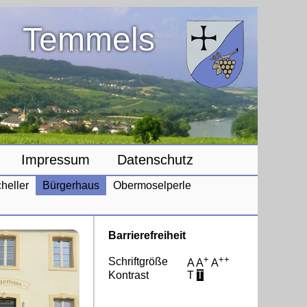
Temmels
Impressum
Datenschutz
heller
Bürgerhaus
Obermoselperle
Barrierefreiheit
+
++
Schriftgröße
A
A
A
Kontrast
T
T