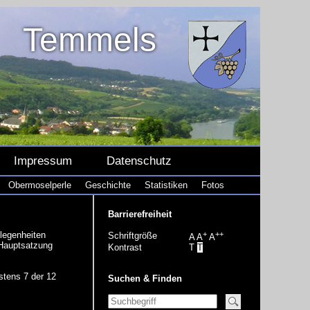
Temmels
Impressum
Datenschutz
Obermoselperle
Geschichte
Statistiken
Fotos
Barrierefreiheit
legenheiten
+
++
Schriftgröße
A
A
A
 Hauptsatzung
Kontrast
T
T
stens 7 der 12
Suchen & Finden