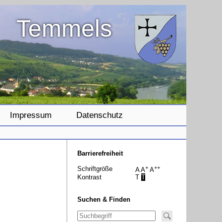
Temmels
Impressum
Datenschutz
Barrierefreiheit
+
++
Schriftgröße
A
A
A
Kontrast
T
T
Suchen & Finden