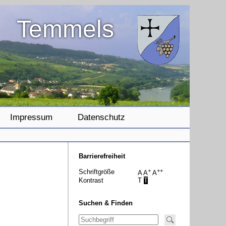
Temmels
Impressum
Datenschutz
Barrierefreiheit
+
++
Schriftgröße
A
A
A
Kontrast
T
T
Suchen & Finden