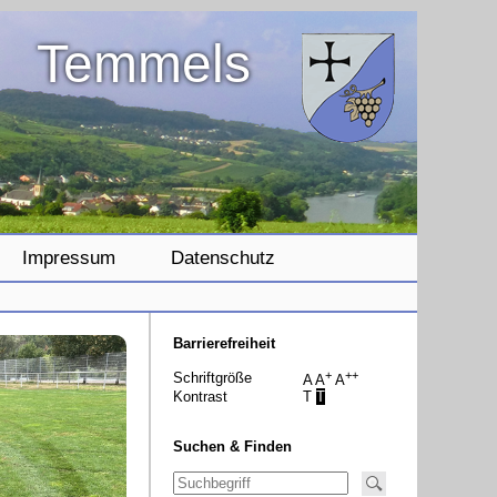
Temmels
Impressum
Datenschutz
Barrierefreiheit
+
++
Schriftgröße
A
A
A
Kontrast
T
T
Suchen & Finden